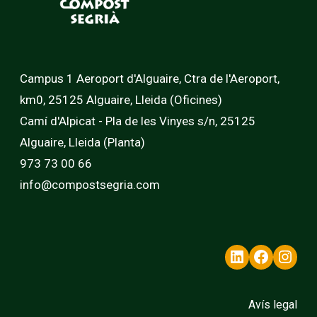
Campus 1 Aeroport d'Alguaire, Ctra de l'Aeroport,
km0, 25125 Alguaire, Lleida (Oficines)
Camí d'Alpicat - Pla de les Vinyes s/n, 25125
Alguaire, Lleida (Planta)
973 73 00 66
info@compostsegria.com
LinkedIn
Faceb
In
Avís legal