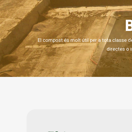
B
El compost és molt útil per a tota classe d
directes o i