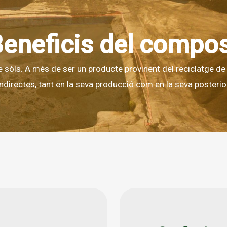
eneficis del compo
e sòls. A més de ser un producte provinent del reciclatge de m
ndirectes, tant en la seva producció com en la seva posterior 