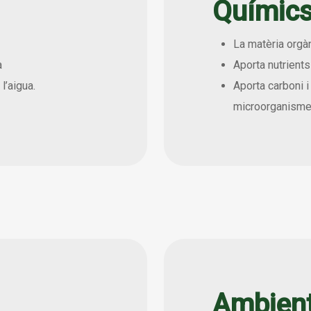
Químic
La matèria orga
a
Aporta nutrient
l’aigua.
Aporta carboni 
microorganism
Ambient