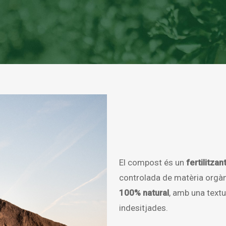
El compost és un
fertilitzan
controlada de matèria orgà
100% natural
, amb una textur
indesitjades.