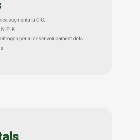
s
̀nica augmenta la CIC.
s N-P-K.
i nitrogen per al desenvolupament dels
es
als