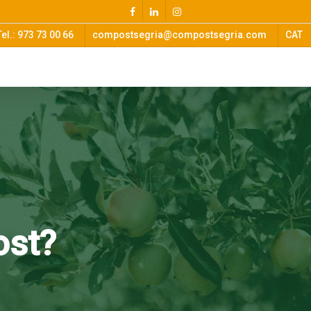
Tel.: 973 73 00 66
compostsegria@compostsegria.com
CAT
ost?