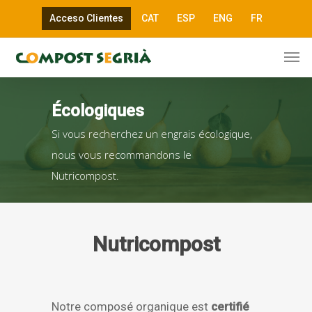
Acceso Clientes
CAT
ESP
ENG
FR
Écologiques
Si vous recherchez un engrais écologique,
nous vous recommandons le
Nutricompost.
Nutricompost
Notre composé organique est
certifié