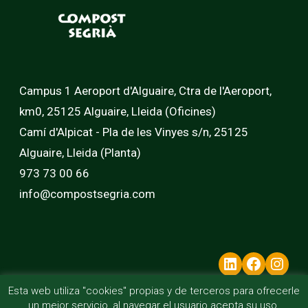
Campus 1 Aeroport d'Alguaire, Ctra de l'Aeroport,
km0, 25125 Alguaire, Lleida (Oficines)
Camí d'Alpicat - Pla de les Vinyes s/n, 25125
Alguaire, Lleida (Planta)
973 73 00 66
info@compostsegria.com
LinkedIn
Faceb
In
Esta web utiliza "cookies" propias y de terceros para ofrecerle
un mejor servicio, al navegar el usuario acepta su uso.